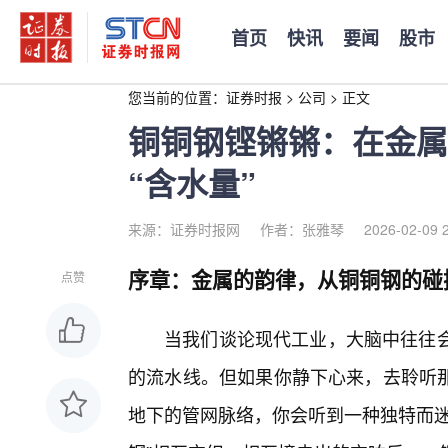
首页
快讯
要闻
股市
您当前的位置：
证券时报
>
公司
>
正文
铜铜钢铿锵锵：在金属
“含水量”
来源：证券时报网
作者：张雅琴
2026-02-09 
序章：金属的韵律，从铜铜钢的碰
点赞
当我们谈论现代工业，大脑中往往会
的流水线。但如果你静下心来，去聆听
地下的管网脉络，你会听到一种独特而迷