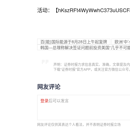
活动：【
hKszRFt4WyWwhC373uUSCF
百{能}国际能源于8月28日上午起复牌
欧洲‘中
韩国—总理称解决签证问题前投资美国“几乎不可能
声明：证券时报力求信息真实、准确，文章提及内
下载“证券时报”官方APP，或关注官方微信公众
网友评论
登录
后可以发言
网友评论仅供其表达个人看法，并不表明证券时报立场